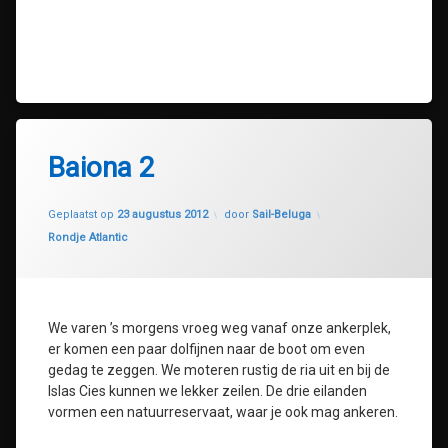
Baiona 2
Geüpdatet op
30 juli 2020
Geplaatst op
23 augustus 2012
door
Sail-Beluga
Categorieën:
Rondje Atlantic
We varen ’s morgens vroeg weg vanaf onze ankerplek,
er komen een paar dolfijnen naar de boot om even
gedag te zeggen. We moteren rustig de ria uit en bij de
Islas Cies kunnen we lekker zeilen. De drie eilanden
vormen een natuurreservaat, waar je ook mag ankeren.