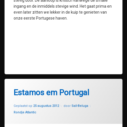
stevig door. De aanloop is kritisch vanwege de smalle
ingang en de inmiddels stevige wind. Het gaat prima en
even later zitten we lekker in de kuip te genieten van
onze eerste Portugese haven.
Estamos em Portugal
Geüpdatet op
30 juli 2020
Geplaatst op
25 augustus 2012
door
Sail-Beluga
Categorieën:
Rondje Atlantic