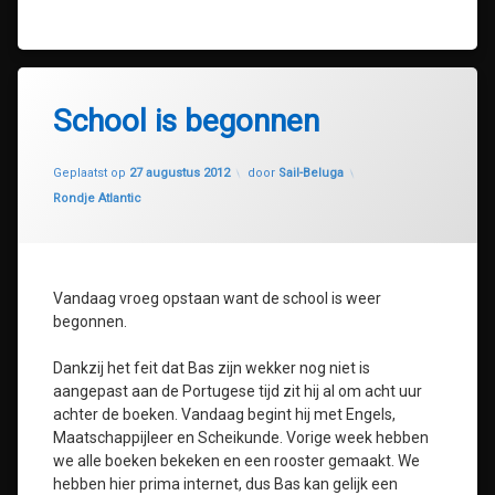
School is begonnen
Geüpdatet op
30 juli 2020
Geplaatst op
27 augustus 2012
door
Sail-Beluga
Categorieën:
Rondje Atlantic
Vandaag vroeg opstaan want de school is weer
begonnen.
Dankzij het feit dat Bas zijn wekker nog niet is
aangepast aan de Portugese tijd zit hij al om acht uur
achter de boeken. Vandaag begint hij met Engels,
Maatschappijleer en Scheikunde. Vorige week hebben
we alle boeken bekeken en een rooster gemaakt. We
hebben hier prima internet, dus Bas kan gelijk een