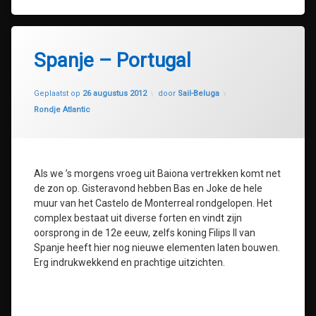
Spanje – Portugal
Geüpdatet op
30 juli 2020
Geplaatst op
26 augustus 2012
door
Sail-Beluga
Categorieën:
Rondje Atlantic
Als we ’s morgens vroeg uit Baiona vertrekken komt net
de zon op. Gisteravond hebben Bas en Joke de hele
muur van het Castelo de Monterreal rondgelopen. Het
complex bestaat uit diverse forten en vindt zijn
oorsprong in de 12e eeuw, zelfs koning Filips II van
Spanje heeft hier nog nieuwe elementen laten bouwen.
Erg indrukwekkend en prachtige uitzichten.