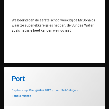
We beeindigen de eerste schoolweek bij de McDonalds
waar ze superlekkere ijsjes hebben, de Sundae Wafer
zoals het ijsje heet kenden we nog niet.
Port
Geüpdatet op
30 juli 2020
Geplaatst op
29 augustus 2012
door
Sail-Beluga
Categorieën:
Rondje Atlantic