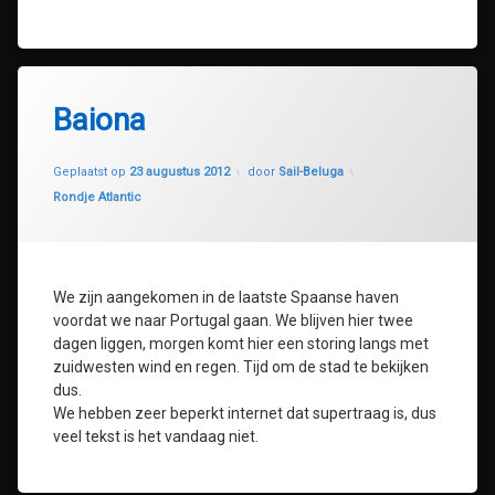
Baiona
Geüpdatet op
30 juli 2020
Geplaatst op
23 augustus 2012
door
Sail-Beluga
Categorieën:
Rondje Atlantic
We zijn aangekomen in de laatste Spaanse haven
voordat we naar Portugal gaan. We blijven hier twee
dagen liggen, morgen komt hier een storing langs met
zuidwesten wind en regen. Tijd om de stad te bekijken
dus.
We hebben zeer beperkt internet dat supertraag is, dus
veel tekst is het vandaag niet.