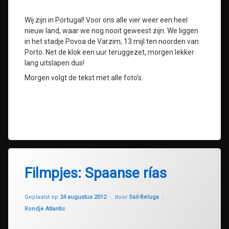
Wij zijn in Portugal! Voor ons alle vier weer een heel
nieuw land, waar we nog nooit geweest zijn. We liggen
in het stadje Povoa de Varzim, 13 mijl ten noorden van
Porto. Net de klok een uur teruggezet, morgen lekker
lang uitslapen dus!
Morgen volgt de tekst met alle foto’s.
Filmpjes: Spaanse rías
Geüpdatet op
30 juli 2020
Geplaatst op
24 augustus 2012
door
Sail-Beluga
Categorieën:
Rondje Atlantic