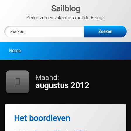
Ga
Sailblog
naar
de
Zeilreizen en vakanties met de Beluga
inhoud
Zoeken naar:
Home
Maand:
augustus 2012
Het boordleven
Geüpdatet op
30 juli 2020