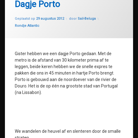
Dagje Porto
Geüpdatet op
30 juli 2020
Geplaatst op
29 augustus 2012
door
Sail-Beluga
Categorieën:
Rondje Atlantic
Gister hebben we een dagje Porto gedaan. Met de
metro is de afstand van 30 kilometer prima af te
leggen, beide keren hebben we de snelle expres te
pakken die ons in 45 minuten in hartje Porto brengt.
Porto is gebouwd aan de noordoever van de rivier de
Douro. Het is de op één na grootste stad van Portugal
(na Lissabon).
We wandelen de heuvel af en slenteren door de smalle
straten.