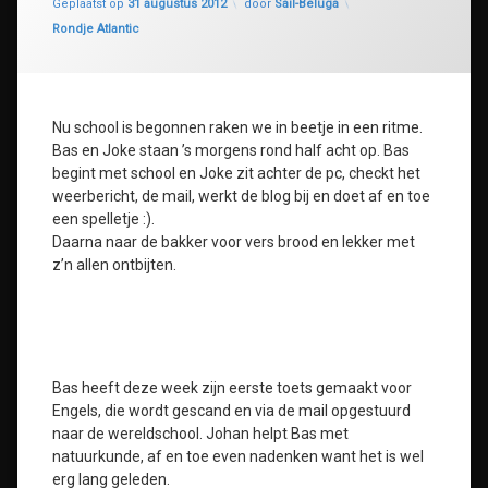
Geplaatst op
31 augustus 2012
door
Sail-Beluga
Categorieën:
Rondje Atlantic
Nu school is begonnen raken we in beetje in een ritme.
Bas en Joke staan ’s morgens rond half acht op. Bas
begint met school en Joke zit achter de pc, checkt het
weerbericht, de mail, werkt de blog bij en doet af en toe
een spelletje :).
Daarna naar de bakker voor vers brood en lekker met
z’n allen ontbijten.
Bas heeft deze week zijn eerste toets gemaakt voor
Engels, die wordt gescand en via de mail opgestuurd
naar de wereldschool. Johan helpt Bas met
natuurkunde, af en toe even nadenken want het is wel
erg lang geleden.