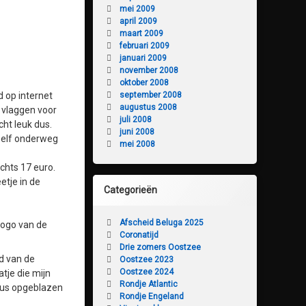
mei 2009
april 2009
maart 2009
februari 2009
januari 2009
november 2008
oktober 2008
d op internet
september 2008
augustus 2008
e vlaggen voor
juli 2008
cht leuk dus.
juni 2008
 Zelf onderweg
mei 2008
chts 17 euro.
etje in de
Categorieën
Afscheid Beluga 2025
logo van de
Coronatijd
Drie zomers Oostzee
nd van de
Oostzee 2023
Oostzee 2024
tje die mijn
Rondje Atlantic
 dus opgeblazen
Rondje Engeland