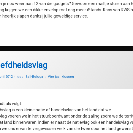
m je nou weer aan 12 van die gadgets? Gewoon een mailtje sturen aan
g krijgen we een dikke envelop met nog meer iStands. Koos van RWS hee
 heerlijk slapen dankzij jullie geweldige service.
eefdheidsvlag
Geüpdatet op
28 juli 2020
Categorieën:
pril 2012
door
Sail-Beluga
Vier jaar klussen
dt als volgt:
svlag is een kleine natie of handelsvlag van het land dat we
lag voeren we in het stuurboordwant onder de zaling zodra we de territ
t land binnenvaren. Indien er naast de natievlag ook een handelsvlag v
 we ons ervan te vergewissen welk van die twee door het land gewenst