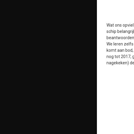
Wat ons opviel
schip belangri
beantwoorden 
We leren zelfs
komt aan bod, 
nog tot 2017,
nagekeken) de