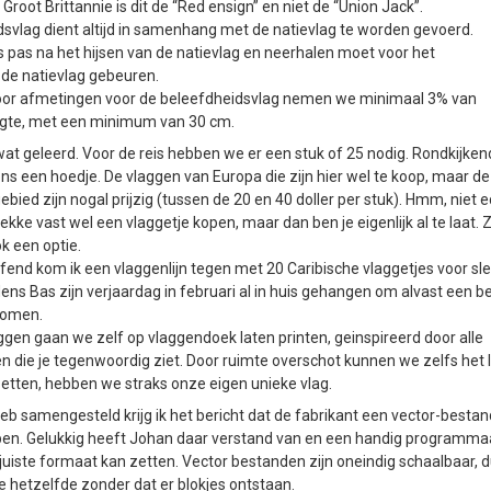
 Groot Brittannie is dit de “Red ensign” en niet de “Union Jack”.
svlag dient altijd in samenhang met de natievlag te worden gevoerd.
 pas na het hijsen van de natievlag en neerhalen moet voor het
 de natievlag gebeuren.
 voor afmetingen voor de beleefdheidsvlag nemen we minimaal 3% van
gte, met een minimum van 30 cm.
 wat geleerd. Voor de reis hebben we er een stuk of 25 nodig. Rondkijken
ns een hoedje. De vlaggen van Europa die zijn hier wel te koop, maar d
ebied zijn nogal prijzig (tussen de 20 en 40 doller per stuk). Hmm, niet e
lekke vast wel een vlaggetje kopen, maar dan ben je eigenlijk al te laat.
ok een optie.
fend kom ik een vlaggenlijn tegen met 20 Caribische vlaggetjes voor sle
dens Bas zijn verjaardag in februari al in huis gehangen om alvast een be
komen.
ggen gaan we zelf op vlaggendoek laten printen, geinspireerd door alle
 die je tegenwoordig ziet. Door ruimte overschot kunnen we zelfs het 
etten, hebben we straks onze eigen unieke vlag.
 heb samengesteld krijg ik het bericht dat de fabrikant een vector-besta
ben. Gelukkig heeft Johan daar verstand van en een handig programmaa
t juiste formaat kan zetten. Vector bestanden zijn oneindig schaalbaar,
tje hetzelfde zonder dat er blokjes ontstaan.