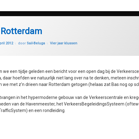
f Rotterdam
Geüpdatet op
28 juli 2020
Categorieën:
pril 2012
door
Sail-Beluga
Vier jaar klussen
n we een tijdje geleden een bericht voor een open dag bij de Verkeersce
, daar hoefden we natuurlijk niet lang over na te denken, meteen inschr
n we met z’n drieen naar Rotterdam getogen (helaas zat Bas nog op sc
vangen in het hypermoderne gebouw van de Verkeerscentrale en krege
den van de Havenmeester, het VerkeersBegeleidingsSysteem (oftewe
rafficSystem) en een rondleiding.