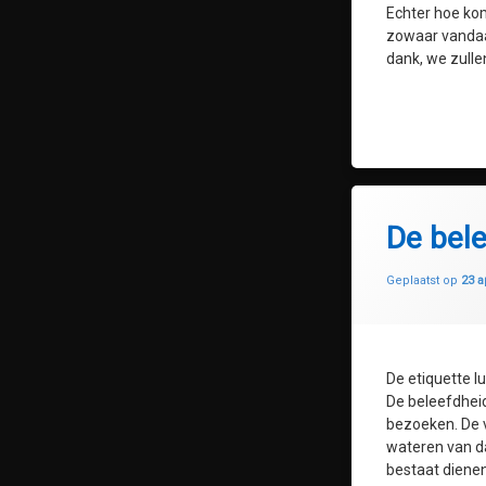
Echter hoe ko
zowaar vandaa
dank, we zullen
De bel
Geplaatst op
23 a
De etiquette lui
De beleefdheid
bezoeken. De v
wateren van da
bestaat dienen