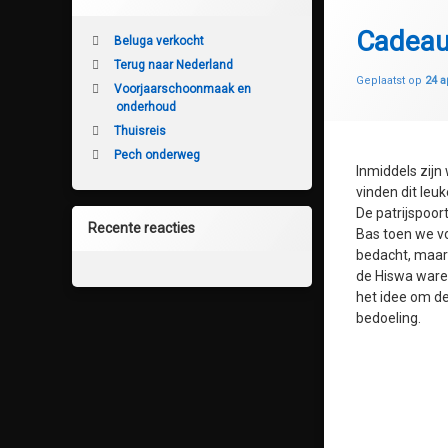
Cadeaut
Beluga verkocht
Terug naar Nederland
Geplaatst op
24 a
Voorjaarschoonmaak en
onderhoud
Thuisreis
Pech onderweg
Inmiddels zijn
vinden dit leuk
De patrijspoor
Recente reacties
Bas toen we vo
bedacht, maar 
de Hiswa waren
het idee om de
bedoeling.