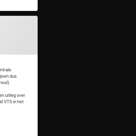
ntrale
ijven dus.
hool).
n uitleg over
l VTS in het