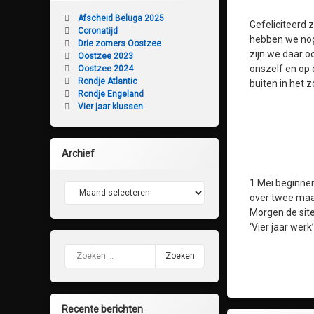
Afscheid Beluga 2025
Gefeliciteerd 
Coronatijd
hebben we nog 
Drie zomers Oostzee
zijn we daar oo
Oostzee 2023
onszelf en op 
Oostzee 2024
Rondje Atlantic
buiten in het z
Rondje Engeland
Vier jaar klussen
Archief
1 Mei beginnen
Archief
over twee maan
Morgen de sit
‘Vier jaar werk’
Zoeken naar:
Recente berichten