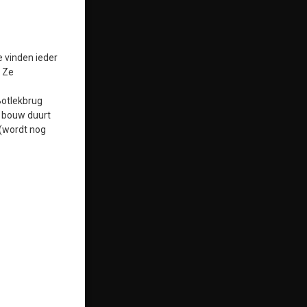
e vinden ieder
. Ze
Botlekbrug
e bouw duurt
 (wordt nog