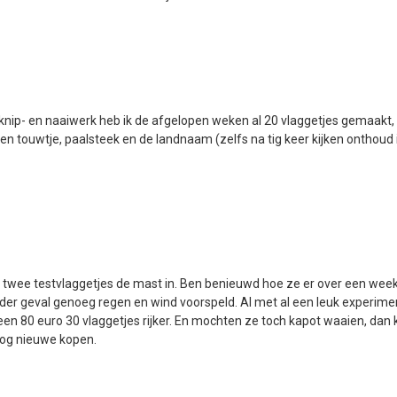
knip- en naaiwerk heb ik de afgelopen weken al 20 vlaggetjes gemaakt,
en touwtje, paalsteek en de landnaam (zelfs na tig keer kijken onthoud
twee testvlaggetjes de mast in. Ben benieuwd hoe ze er over een week
ieder geval genoeg regen en wind voorspeld. Al met al een leuk experimen
en 80 euro 30 vlaggetjes rijker. En mochten ze toch kapot waaien, dan
 nog nieuwe kopen.