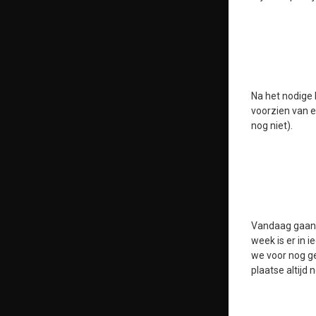
Na het nodige 
voorzien van e
nog niet).
Vandaag gaan 
week is er in 
we voor nog ge
plaatse altijd