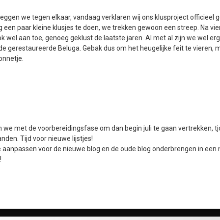
zeggen we tegen elkaar, vandaag verklaren wij ons klusproject officieel 
een paar kleine klusjes te doen, we trekken gewoon een streep. Na vier
k wel aan toe, genoeg geklust de laatste jaren. Al met al zijn we wel erg
de gerestaureerde Beluga. Gebak dus om het heugelijke feit te vieren, m
onnetje.
 we met de voorbereidingsfase om dan begin juli te gaan vertrekken, tj
den. Tijd voor nieuwe lijstjes!
e aanpassen voor de nieuwe blog en de oude blog onderbrengen in een 
!