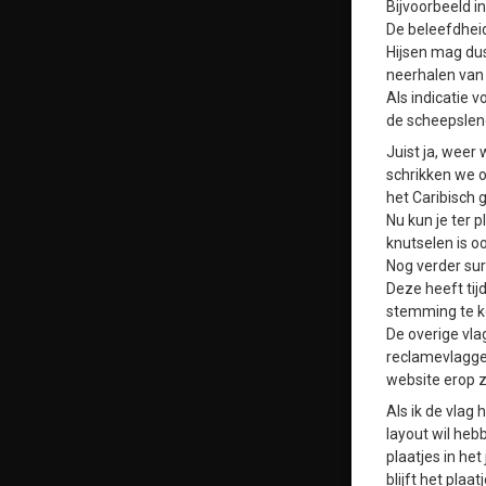
Bijvoorbeeld in
De beleefdheid
Hijsen mag dus
neerhalen van
Als indicatie
de scheepslen
Juist ja, weer
schrikken we o
het Caribisch g
Nu kun je ter p
knutselen is o
Nog verder sur
Deze heeft tij
stemming te 
De overige vla
reclamevlaggen
website erop z
Als ik de vlag
layout wil heb
plaatjes in he
blijft het plaa