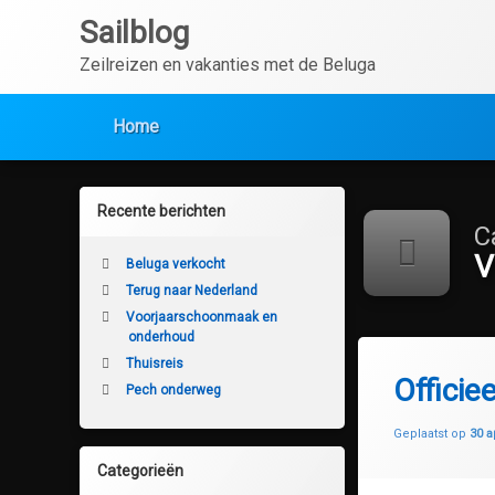
Ga
Sailblog
naar
de
Zeilreizen en vakanties met de Beluga
inhoud
Home
Recente berichten
C
V
Beluga verkocht
Terug naar Nederland
Voorjaarschoonmaak en
onderhoud
Thuisreis
Officie
Pech onderweg
Geplaatst op
30 a
Categorieën