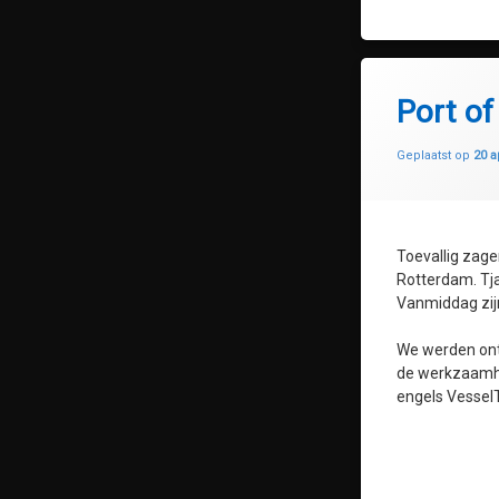
Port o
Geplaatst op
20 a
Toevallig zage
Rotterdam. Tja
Vanmiddag zij
We werden ont
de werkzaamhe
engels VesselT