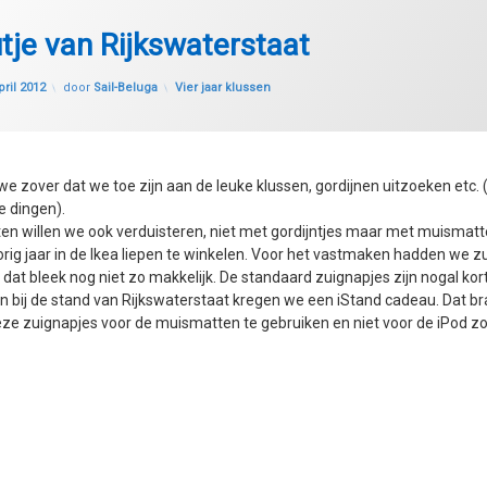
je van Rijkswaterstaat
Geüpdatet op
28 juli 2020
Categorieën:
pril 2012
door
Sail-Beluga
Vier jaar klussen
 we zover dat we toe zijn aan de leuke klussen, gordijnen uitzoeken etc. 
e dingen).
ten willen we ook verduisteren, niet met gordijntjes maar met muismatt
rig jaar in de Ikea liepen te winkelen. Voor het vastmaken hadden we z
dat bleek nog niet zo makkelijk. De standaard zuignapjes zijn nogal kor
 bij de stand van Rijkswaterstaat kregen we een iStand cadeau. Dat b
ze zuignapjes voor de muismatten te gebruiken en niet voor de iPod zoa