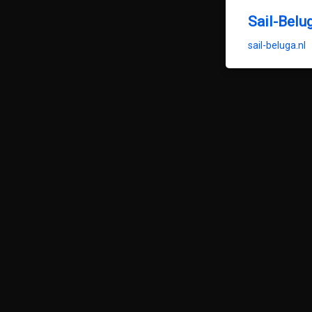
Sail-Belu
sail-beluga.nl