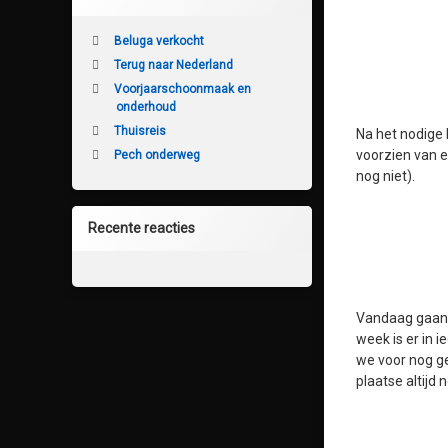
Beluga verkocht
Terug naar Nederland
Voorjaarschoonmaak en
onderhoud
Thuisreis
Na het nodige 
voorzien van e
Pech onderweg
nog niet).
Recente reacties
Vandaag gaan 
week is er in 
we voor nog ge
plaatse altijd