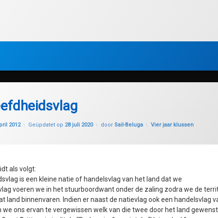
eefdheidsvlag
Categorieën:
pril 2012
Geüpdatet op
28 juli 2020
door
Sail-Beluga
Vier jaar klussen
dt als volgt:
svlag is een kleine natie of handelsvlag van het land dat we
lag voeren we in het stuurboordwant onder de zaling zodra we de territ
t land binnenvaren. Indien er naast de natievlag ook een handelsvlag v
 we ons ervan te vergewissen welk van die twee door het land gewenst