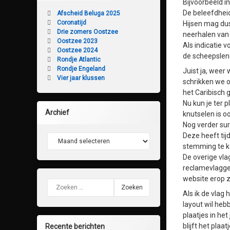
Bijvoorbeeld in
De beleefdheid
Afscheid Beluga 2025
Coronatijd
Hijsen mag dus
Drie zomers Oostzee
neerhalen van
Oostzee 2023
Als indicatie
Oostzee 2024
de scheepslen
Rondje Atlantic
Rondje Engeland
Juist ja, weer
Vier jaar klussen
schrikken we o
het Caribisch g
Nu kun je ter p
Archief
knutselen is o
Nog verder sur
Deze heeft tij
Archief
stemming te 
De overige vla
reclamevlaggen
website erop z
Zoeken naar:
Als ik de vlag
layout wil heb
plaatjes in he
blijft het plaa
Recente berichten