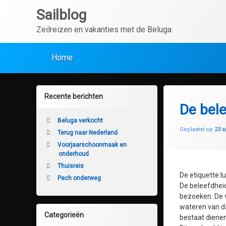
Ga
Sailblog
naar
de
Zeilreizen en vakanties met de Beluga
inhoud
Home
Recente berichten
De bel
Beluga verkocht
Geplaatst op
23 a
Terug naar Nederland
Voorjaarschoonmaak en
onderhoud
Thuisreis
De etiquette lui
Pech onderweg
De beleefdheid
bezoeken. De v
wateren van da
Categorieën
bestaat dienen