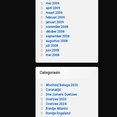
mei 2009
april 2009
maart 2009
februari 2009
januari 2009
november 2008
oktober 2008
september 2008
augustus 2008
juli 2008
juni 2008
mei 2008
Categorieën
Afscheid Beluga 2025
Coronatijd
Drie zomers Oostzee
Oostzee 2023
Oostzee 2024
Rondje Atlantic
Rondje Engeland