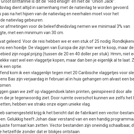
 Groot Brittannie is dit de “Red ensign” en niet de “Union Jack”.
svlag dient altijd in samenhang met de natievlag te worden gevoerd.
 pas na het hijsen van de natievlag en neerhalen moet voor het
 de natievlag gebeuren.
 voor afmetingen voor de beleefdheidsvlag nemen we minimaal 3% van
gte, met een minimum van 30 cm.
 wat geleerd. Voor de reis hebben we er een stuk of 25 nodig. Rondkijken
ns een hoedje. De vlaggen van Europa die zijn hier wel te koop, maar d
ebied zijn nogal prijzig (tussen de 20 en 40 doller per stuk). Hmm, niet e
lekke vast wel een vlaggetje kopen, maar dan ben je eigenlijk al te laat.
ok een optie.
fend kom ik een vlaggenlijn tegen met 20 Caribische vlaggetjes voor sle
dens Bas zijn verjaardag in februari al in huis gehangen om alvast een be
komen.
ggen gaan we zelf op vlaggendoek laten printen, geinspireerd door alle
 die je tegenwoordig ziet. Door ruimte overschot kunnen we zelfs het 
etten, hebben we straks onze eigen unieke vlag.
 heb samengesteld krijg ik het bericht dat de fabrikant een vector-besta
ben. Gelukkig heeft Johan daar verstand van en een handig programmaa
t juiste formaat kan zetten. Vector bestanden zijn oneindig schaalbaar,
tje hetzelfde zonder dat er blokjes ontstaan.