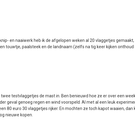
knip- en naaiwerk heb ik de afgelopen weken al 20 vlaggetjes gemaakt,
en touwtje, paalsteek en de landnaam (zelfs na tig keer kijken onthoud
twee testvlaggetjes de mast in. Ben benieuwd hoe ze er over een week
ieder geval genoeg regen en wind voorspeld. Al met al een leuk experimen
en 80 euro 30 vlaggetjes rijker. En mochten ze toch kapot waaien, dan
 nog nieuwe kopen.