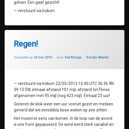
golven. Een gaaf gezicht!
— verstuurd via Iridium
Regen!
Geüpdatet op
30 juli 2020
Categorieën:
Geplaatst op
22 mei 2013
door
Sail-Beluga
Rondje Atlantic
— verstuurd via Iridium 22/05/2013 15.40 UTC 36.36.9N
39.13.5W, etmaal-afstand 101 mijl, afstand tot Flores
afgenomen met 95 mijl (nog 423 mijl). Etmaal 23 uur!
Gisteren de klok weer een uur vooruit gezet en meteen
gevierd dat we inmiddels twee weken op zee zitten.
Het moest er eens van komen. In de loop van de avond
is ons front gepasseerd. De wind werd sterk variabel en