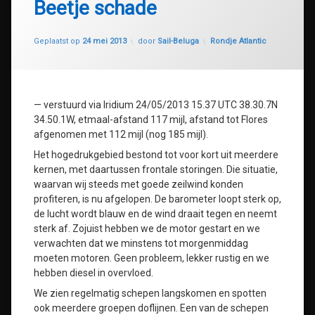
Beetje schade
Geüpdatet op
30 juli 2020
Categorieën:
Geplaatst op
24 mei 2013
door
Sail-Beluga
Rondje Atlantic
— verstuurd via Iridium 24/05/2013 15.37 UTC 38.30.7N
34.50.1W, etmaal-afstand 117 mijl, afstand tot Flores
afgenomen met 112 mijl (nog 185 mijl).
Het hogedrukgebied bestond tot voor kort uit meerdere
kernen, met daartussen frontale storingen. Die situatie,
waarvan wij steeds met goede zeilwind konden
profiteren, is nu afgelopen. De barometer loopt sterk op,
de lucht wordt blauw en de wind draait tegen en neemt
sterk af. Zojuist hebben we de motor gestart en we
verwachten dat we minstens tot morgenmiddag
moeten motoren. Geen probleem, lekker rustig en we
hebben diesel in overvloed.
We zien regelmatig schepen langskomen en spotten
ook meerdere groepen doflijnen. Een van de schepen