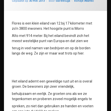
Categorieën:
Geplaatst op
30 mei 2013
door
Sail-Beluga
Rondje Atlantic
Flores is een klein eiland van 12 bij 17 kilometer met
zo’n 3800 inwoners. Het hoogste punt is Morro
Alto met 914 meter. Bij het eiland bevindt zich het
meest westelijke punt van Europa en dat zien we
terug in veel namen van bedrijven en op de borden
langs de weg. Ze zijn er maar wat trots op hier.
Het eiland ademt een geweldige rust uit en is overal
groen. De bewoners zijn zeer vriendelijk,
behulpzaam en eerlijk. Ze groeten ons als we ze
tegenkomen en proberen zoveel mogelijk engels te
spreken, zo niet dan gebruiken ze handen en voeten