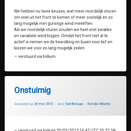
We hebben nu twee keuzes, wat meer noordelijk sturen
om snel uit het front te komen of meer oostelijk en zo
lang mogelijk met gunstige wind meeliften.
Als we noordelijk sturen zouden we heel snel zwakke
en variabele wind krijgen. Omdat het front niet al te
actief is nemen we de bewolking en buien voor lief en
kiezen we voor zo lang mogelijk zeilen.
— verstuurd via Iridium
Onstuimig
Geüpdatet op
30 juli 2020
Categorieën:
Geplaatst op
20 mei 2013
door
Sail-Beluga
Rondje Atlantic
— verstuurd via Iridium 20/05/2013 16.42 UTC 35.32.1N