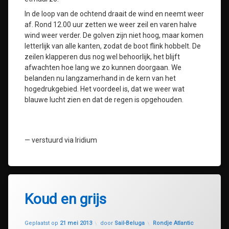
In de loop van de ochtend draait de wind en neemt weer
af. Rond 12.00 uur zetten we weer zeil en varen halve
wind weer verder. De golven zijn niet hoog, maar komen
letterlijk van alle kanten, zodat de boot flink hobbelt. De
zeilen klapperen dus nog wel behoorlijk, het blijft
afwachten hoe lang we zo kunnen doorgaan. We
belanden nu langzamerhand in de kern van het
hogedrukgebied. Het voordeel is, dat we weer wat
blauwe lucht zien en dat de regen is opgehouden.
— verstuurd via Iridium
Koud en grijs
Geüpdatet op
30 juli 2020
Categorieën:
Geplaatst op
21 mei 2013
door
Sail-Beluga
Rondje Atlantic