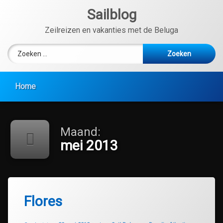
Ga
Sailblog
naar
de
Zeilreizen en vakanties met de Beluga
inhoud
Zoeken naar:
Home
Maand:
mei 2013
Flores
Geüpdatet op
30 juli 2020