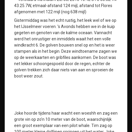
43.25.7W, etmaal-afstand 124 mijl, afstand tot Flores
afgenomen met 122 mijl (nog 638 mijl)
Gistermiddag was het echt rustig, het leek wel of we op
het IJsselmeer voeren. ’s Avonds hebben we in de kuip
gegeten en genoten van de kalme oceaan. Vannacht
werd het onrustiger en inmiddels waait het een volle
windkracht 6. De golven bouwen snel op en het is weer
stampen als in het begin. Deze windtoename zagen we
op de weerkaarten en gribfiles aankomen. De boot was
net lekker schoongespoeld door de regen, echter de
golven trekken zich daar niets van aan en sproeien de
boot weer zout.
Joke hoorde tijdens haar wacht een woeshh en zag een
grote vin op zo’n 10 meter van de boot, waarschijnlijk
een groot exemplaar van een pilot whale. Tim zag op
100 meter kleine dolfijnen springen uit het water, Joke