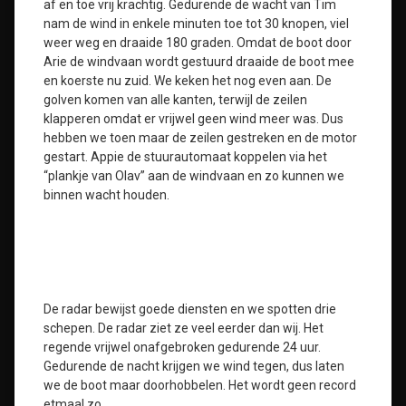
af en toe vrij krachtig. Gedurende de wacht van Tim
nam de wind in enkele minuten toe tot 30 knopen, viel
weer weg en draaide 180 graden. Omdat de boot door
Arie de windvaan wordt gestuurd draaide de boot mee
en koerste nu zuid. We keken het nog even aan. De
golven komen van alle kanten, terwijl de zeilen
klapperen omdat er vrijwel geen wind meer was. Dus
hebben we toen maar de zeilen gestreken en de motor
gestart. Appie de stuurautomaat koppelen via het
“plankje van Olav” aan de windvaan en zo kunnen we
binnen wacht houden.
De radar bewijst goede diensten en we spotten drie
schepen. De radar ziet ze veel eerder dan wij. Het
regende vrijwel onafgebroken gedurende 24 uur.
Gedurende de nacht krijgen we wind tegen, dus laten
we de boot maar doorhobbelen. Het wordt geen record
etmaal zo.