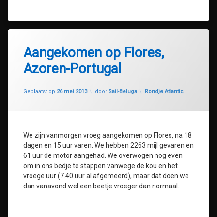
Aangekomen op Flores,
Azoren-Portugal
Geüpdatet op
30 juli 2020
Categorieën:
Geplaatst op
26 mei 2013
door
Sail-Beluga
Rondje Atlantic
We zijn vanmorgen vroeg aangekomen op Flores, na 18
dagen en 15 uur varen. We hebben 2263 mijl gevaren en
61 uur de motor aangehad. We overwogen nog even
om in ons bedje te stappen vanwege de kou en het
vroege uur (7.40 uur al afgemeerd), maar dat doen we
dan vanavond wel een beetje vroeger dan normaal.