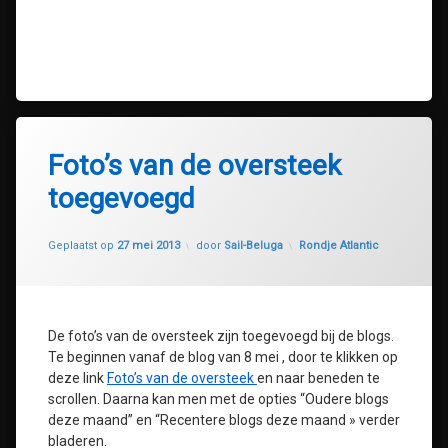
Foto’s van de oversteek
toegevoegd
Geüpdatet op
30 juli 2020
Categorieën:
Geplaatst op
27 mei 2013
door
Sail-Beluga
Rondje Atlantic
De foto’s van de oversteek zijn toegevoegd bij de blogs.
Te beginnen vanaf de blog van 8 mei , door te klikken op
deze link
Foto’s van de oversteek
en naar beneden te
scrollen. Daarna kan men met de opties “Oudere blogs
deze maand” en “Recentere blogs deze maand » verder
bladeren.