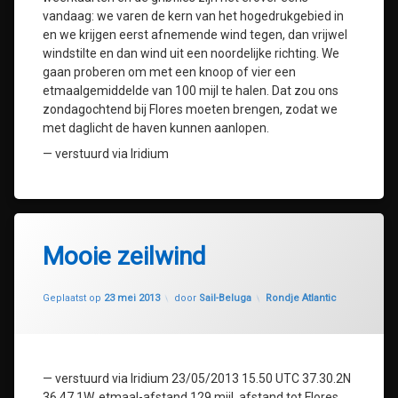
vandaag: we varen de kern van het hogedrukgebied in
en we krijgen eerst afnemende wind tegen, dan vrijwel
windstilte en dan wind uit een noordelijke richting. We
gaan proberen om met een knoop of vier een
etmaalgemiddelde van 100 mijl te halen. Dat zou ons
zondagochtend bij Flores moeten brengen, zodat we
met daglicht de haven kunnen aanlopen.
— verstuurd via Iridium
Mooie zeilwind
Geüpdatet op
30 juli 2020
Categorieën:
Geplaatst op
23 mei 2013
door
Sail-Beluga
Rondje Atlantic
— verstuurd via Iridium 23/05/2013 15.50 UTC 37.30.2N
36.47.1W, etmaal-afstand 129 mijl, afstand tot Flores