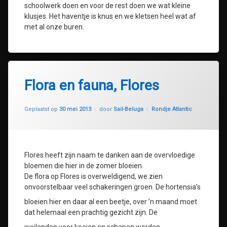
schoolwerk doen en voor de rest doen we wat kleine
klusjes. Het haventje is knus en we kletsen heel wat af
met al onze buren.
Flora en fauna, Flores
Geüpdatet op
30 juli 2020
Categorieën:
Geplaatst op
30 mei 2013
door
Sail-Beluga
Rondje Atlantic
Flores heeft zijn naam te danken aan de overvloedige
bloemen die hier in de zomer bloeien.
De flora op Flores is overweldigend, we zien
onvoorstelbaar veel schakeringen groen. De hortensia’s
bloeien hier en daar al een beetje, over ’n maand moet
dat helemaal een prachtig gezicht zijn. De