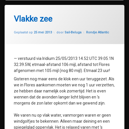
Vlakke zee
Geüpdatet op
30 juli 2020
Categorieën:
Geplaatst op
25 mei 2013
door
Sail-Beluga
Rondje Atlantic
— verstuurd via Iridium 25/05/2013 14.52 UTC 39.05.1N
32.39.5W, etmaal-afstand 106 mijl, afstand tot Flores
afgenomen met 105 mijl (nog 80 mijl). Etmaal 23 uur!
Gisteren nog maar eens de klok een uur teruggezet. Als
we in Flores aankomen moeten we nog 1 uur verzetten,
ze hebben daar namelijk ook zomertijd. Het is even
wennen dat de avonden langer licht blijven en ’s
morgens de zon later opkomt dan we gewend zijn.
We varen nu op vlak water, vanmorgen waren er geen
windgolfjes te bekennen. Alleen maar deining en een
spiegelglad oppervlak. Het is relaxed varen met ’s