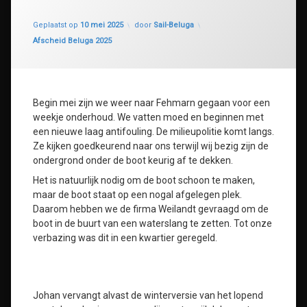
Geüpdatet op
12 augustus 2025
Geplaatst op
10 mei 2025
door
Sail-Beluga
Categorieën:
Afscheid Beluga 2025
Begin mei zijn we weer naar Fehmarn gegaan voor een
weekje onderhoud. We vatten moed en beginnen met
een nieuwe laag antifouling. De milieupolitie komt langs.
Ze kijken goedkeurend naar ons terwijl wij bezig zijn de
ondergrond onder de boot keurig af te dekken.
Het is natuurlijk nodig om de boot schoon te maken,
maar de boot staat op een nogal afgelegen plek.
Daarom hebben we de firma Weilandt gevraagd om de
boot in de buurt van een waterslang te zetten. Tot onze
verbazing was dit in een kwartier geregeld.
Johan vervangt alvast de winterversie van het lopend