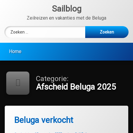
Ga
Sailblog
naar
de
Zeilreizen en vakanties met de Beluga
inhoud
Zoeken naar:
Home
Categorie:
Afscheid Beluga 2025
Beluga verkocht