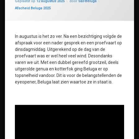
Geplaatst op
12 augustus 2025
door
Sail-Beluga
Categorieën:
Afscheid Beluga 2025
In augustus is het zo ver. Na een bezichtiging volgde de
afspraak voor een nader gesprek en een proefvaart op
dinsdagmiddag. Uitgerekend op de dag van de
proefvaart was er wel heel veel wind. Desondanks
varen we uit. Met een dubbel gereefd grootzeil, deels
uitgerolde genua en kotterfok ging Beluga er op
topsnelheid vandoor. Dit is voor de belangstellenden de
eyeopener, Beluga laat zien waartoe ze in staat is.