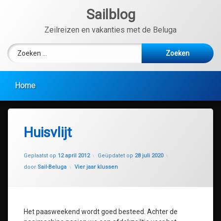
Ga
Sailblog
naar
de
Zeilreizen en vakanties met de Beluga
inhoud
Zoeken naar:
Home
Huisvlijt
Geplaatst op
12 april 2012
Geüpdatet op
28 juli 2020
Categorieën:
door
Sail-Beluga
Vier jaar klussen
Het paasweekend wordt goed besteed. Achter de