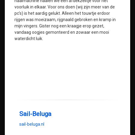
naaimachine naaien we een afdekzeiltje voor het
voorluik in elkaar. Voor ons doen (wij zijn meer van de
pc’s) is het aardig gelukt. Alleen het touwtje erdoor
rijgen was moeizaam, rijgnaald gebroken en kramp in
mijn vingers. Gister nog een kraagje erop gezet,
vandaag oogjes gemonteerd en zowaar een mooi
waterdicht luik.
Sail-Beluga
sail-beluga.nl