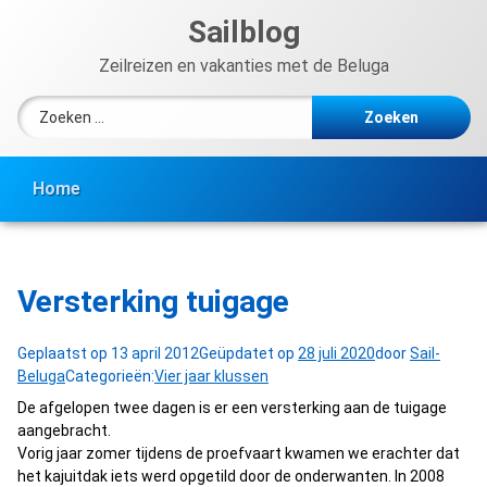
Ga
Sailblog
naar
de
Zeilreizen en vakanties met de Beluga
inhoud
Zoeken naar:
Home
Versterking tuigage
Geplaatst op
13 april 2012
Geüpdatet op
28 juli 2020
door
Sail-
Beluga
Categorieën:
Vier jaar klussen
De afgelopen twee dagen is er een versterking aan de tuigage
aangebracht.
Vorig jaar zomer tijdens de proefvaart kwamen we erachter dat
het kajuitdak iets werd opgetild door de onderwanten. In 2008