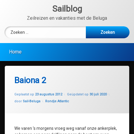
Ga
Sailblog
naar
de
Zeilreizen en vakanties met de Beluga
inhoud
Zoeken naar:
Home
Baiona 2
Geplaatst op
23 augustus 2012
Geüpdatet op
30 juli 2020
Categorieën:
door
Sail-Beluga
Rondje Atlantic
We varen ’s morgens vroeg weg vanaf onze ankerplek,