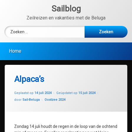
Ga
Sailblog
naar
de
Zeilreizen en vakanties met de Beluga
inhoud
Zoeken naar:
Home
Alpaca’s
Geplaatst op
14 juli 2024
Geüpdatet op
15 juli 2024
Categorieën:
door
Sail-Beluga
Oostzee 2024
Zondag 14 juli houdt de regen in de loop van de ochtend