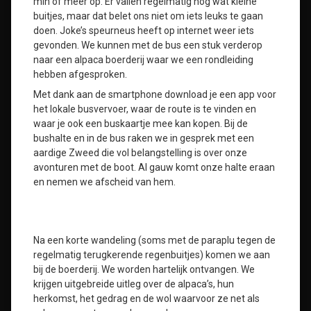
min of meer op. Er vallen regelmatig nog wat kleine
buitjes, maar dat belet ons niet om iets leuks te gaan
doen. Joke’s speurneus heeft op internet weer iets
gevonden. We kunnen met de bus een stuk verderop
naar een alpaca boerderij waar we een rondleiding
hebben afgesproken.
Met dank aan de smartphone download je een app voor
het lokale busvervoer, waar de route is te vinden en
waar je ook een buskaartje mee kan kopen. Bij de
bushalte en in de bus raken we in gesprek met een
aardige Zweed die vol belangstelling is over onze
avonturen met de boot. Al gauw komt onze halte eraan
en nemen we afscheid van hem.
Na een korte wandeling (soms met de paraplu tegen de
regelmatig terugkerende regenbuitjes) komen we aan
bij de boerderij. We worden hartelijk ontvangen. We
krijgen uitgebreide uitleg over de alpaca’s, hun
herkomst, het gedrag en de wol waarvoor ze net als