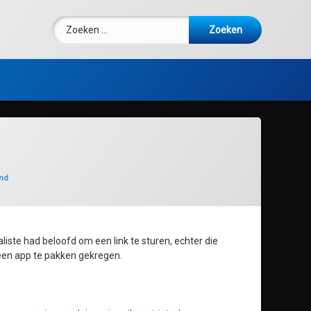
Zoeken naar:
nd
liste had beloofd om een link te sturen, echter die
 een app te pakken gekregen.