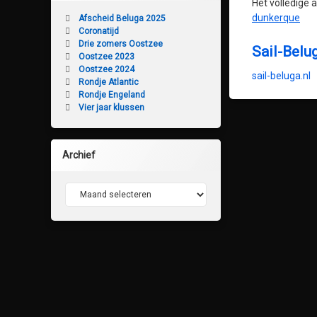
Het volledige a
dunkerque
Afscheid Beluga 2025
Coronatijd
Drie zomers Oostzee
Sail-Belu
Oostzee 2023
Oostzee 2024
sail-beluga.nl
Rondje Atlantic
Rondje Engeland
Vier jaar klussen
Archief
Archief