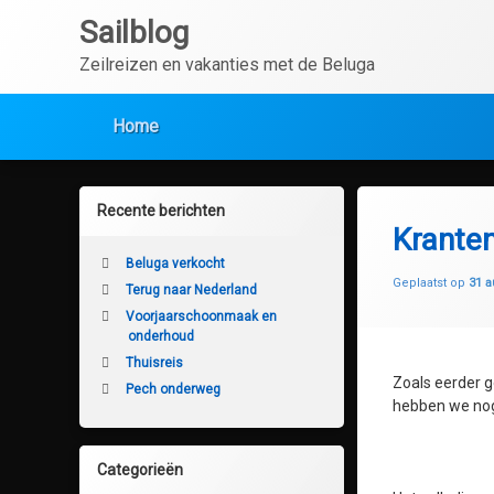
Ga
Sailblog
naar
de
Zeilreizen en vakanties met de Beluga
inhoud
Home
Recente berichten
Kranten
Beluga verkocht
Geplaatst op
31 a
Terug naar Nederland
Voorjaarschoonmaak en
onderhoud
Thuisreis
Zoals eerder g
Pech onderweg
hebben we nog 
Categorieën