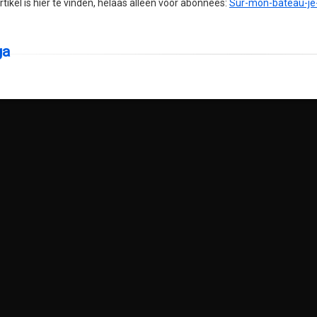
rtikel is hier te vinden, helaas alleen voor abonnees:
Sur-mon-bateau-je-m
ga