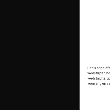
Het is ongelof
wedstrijden ho
wedstrijd teru
voorrang en ve