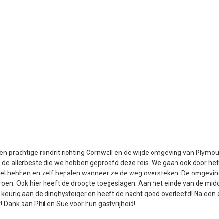
en prachtige rondrit richting Cornwall en de wijde omgeving van Plymou
 de allerbeste die we hebben geproefd deze reis. We gaan ook door he
pel hebben en zelf bepalen wanneer ze de weg oversteken. De omgeving is
groen. Ook hier heeft de droogte toegeslagen. Aan het einde van de m
og keurig aan de dinghysteiger en heeft de nacht goed overleefd! Na ee
r! Dank aan Phil en Sue voor hun gastvrijheid!