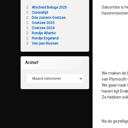
Salcombe is he
Afscheid Beluga 2025
Coronatijd
havenmeester 
Drie zomers Oostzee
Oostzee 2023
Oostzee 2024
Rondje Atlantic
Rondje Engeland
Vier jaar klussen
Archief
We maken de bo
Archief
van Plymouth w
We gaan naar P
haven ligt Dra
Ze hebben ook 
Na de gezelli