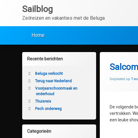
Ga
Sailblog
naar
de
Zeilreizen en vakanties met de Beluga
inhoud
Home
Recente berichten
Salcom
Beluga verkocht
Geplaatst op
7 au
Terug naar Nederland
Voorjaarschoonmaak en
onderhoud
Thuisreis
De volgende be
Pech onderweg
vertrokken. We
een leuke sh
Categorieën