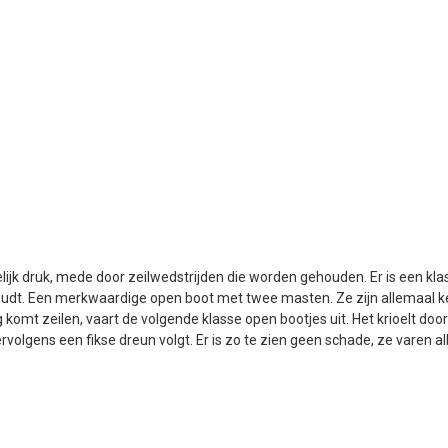
elijk druk, mede door zeilwedstrijden die worden gehouden. Er is een k
udt. Een merkwaardige open boot met twee masten. Ze zijn allemaal ke
g komt zeilen, vaart de volgende klasse open bootjes uit. Het krioelt do
rvolgens een fikse dreun volgt. Er is zo te zien geen schade, ze varen a