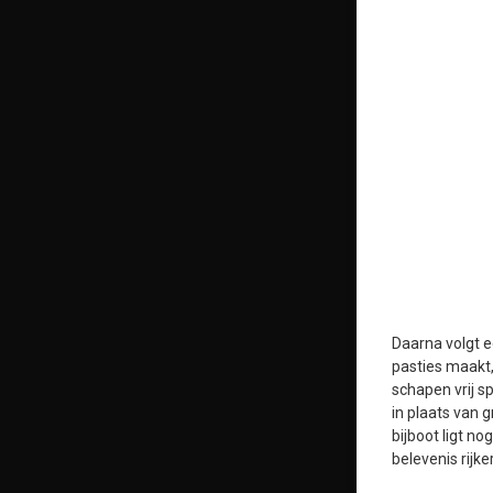
Daarna volgt e
pasties maakt,
schapen vrij s
in plaats van 
bijboot ligt n
belevenis rijke