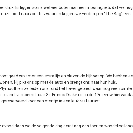
el druk. Er liggen soms wel vier boten aan één mooring, iets dat we nog
onze boot daarvoor te zwaar en krijgen we verderop in “The Bag” een
ot goed vast met een extra lijn en blazen de bijboot op. We hebben een
onen. Hij pikt ons op met de auto en brengt ons naar hun huis.
lymouth en ze leiden ons rond het havengebied, waar nog veel ruimte voo
ke Island, vernoemd naar Sir Francis Drake die in de 17e eeuw hiervand
gereserveerd voor een etentje in een leuk restaurant.
ge avond doen we de volgende dag eerst nog een toer en wandeling lan