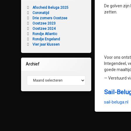
De golven zijn
Afscheid Beluga 2025
zetten.
Coronatijd
Drie zomers Oostzee
Oostzee 2023
Oostzee 2024
Rondje Atlantic
Rondje Engeland
Vier jaar klussen
Voor ons ontst
Integendeel, v
Archief
goede maaltijd
— Verstuurd vi
Archief
Sail-Belu
sail-beluga.nl