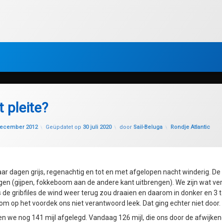
 pleite?
Categorieën:
december 2012
Geüpdatet op
30 juli 2020
door
Sail-Beluga
Rondje Atlantic
paar dagen grijs, regenachtig en tot en met afgelopen nacht winderig. D
en (gijpen, fokkeboom aan de andere kant uitbrengen). We zijn wat ver
de gribfiles de wind weer terug zou draaien en daarom in donker en 3
m op het voordek ons niet verantwoord leek. Dat ging echter niet door.
n we nog 141 mijl afgelegd. Vandaag 126 mijl, die ons door de afwijken