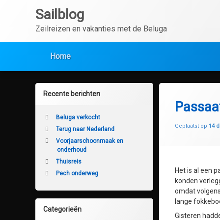
Ga
Sailblog
naar
de
Zeilreizen en vakanties met de Beluga
inhoud
Home
Recente berichten
Passaat
Beluga verkocht
Geplaatst op
14 
Terug naar Nederland
Voorjaarschoonmaak en
onderhoud
Thuisreis
Het is al een 
Pech onderweg
konden verlegg
omdat volgens 
lange fokkeboo
Categorieën
Gisteren hadde