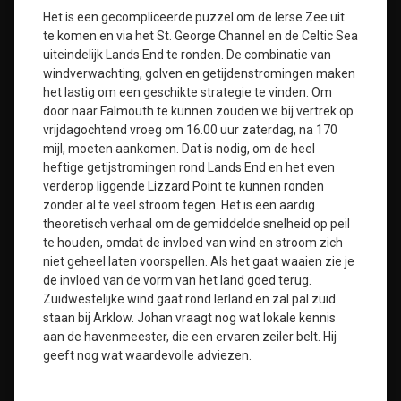
Het is een gecompliceerde puzzel om de Ierse Zee uit
te komen en via het St. George Channel en de Celtic Sea
uiteindelijk Lands End te ronden. De combinatie van
windverwachting, golven en getijdenstromingen maken
het lastig om een geschikte strategie te vinden. Om
door naar Falmouth te kunnen zouden we bij vertrek op
vrijdagochtend vroeg om 16.00 uur zaterdag, na 170
mijl, moeten aankomen. Dat is nodig, om de heel
heftige getijstromingen rond Lands End en het even
verderop liggende Lizzard Point te kunnen ronden
zonder al te veel stroom tegen. Het is een aardig
theoretisch verhaal om de gemiddelde snelheid op peil
te houden, omdat de invloed van wind en stroom zich
niet geheel laten voorspellen. Als het gaat waaien zie je
de invloed van de vorm van het land goed terug.
Zuidwestelijke wind gaat rond Ierland en zal pal zuid
staan bij Arklow. Johan vraagt nog wat lokale kennis
aan de havenmeester, die een ervaren zeiler belt. Hij
geeft nog wat waardevolle adviezen.