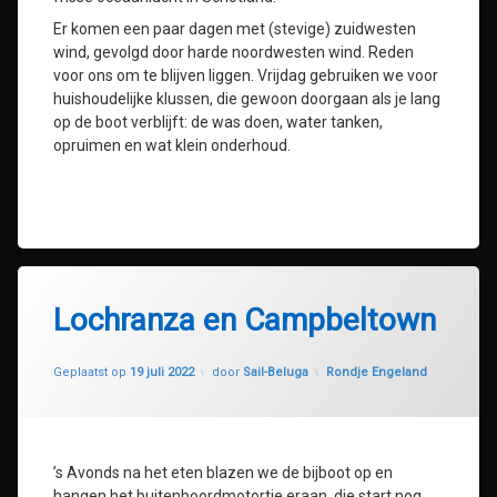
Er komen een paar dagen met (stevige) zuidwesten
wind, gevolgd door harde noordwesten wind. Reden
voor ons om te blijven liggen. Vrijdag gebruiken we voor
huishoudelijke klussen, die gewoon doorgaan als je lang
op de boot verblijft: de was doen, water tanken,
opruimen en wat klein onderhoud.
Lochranza en Campbeltown
Geüpdatet op
20 juli 2022
Categorieën:
Geplaatst op
19 juli 2022
door
Sail-Beluga
Rondje Engeland
’s Avonds na het eten blazen we de bijboot op en
hangen het buitenboordmotortje eraan, die start nog