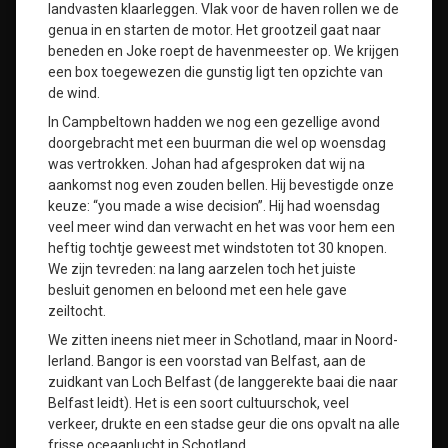
landvasten klaarleggen. Vlak voor de haven rollen we de
genua in en starten de motor. Het grootzeil gaat naar
beneden en Joke roept de havenmeester op. We krijgen
een box toegewezen die gunstig ligt ten opzichte van
de wind.
In Campbeltown hadden we nog een gezellige avond
doorgebracht met een buurman die wel op woensdag
was vertrokken. Johan had afgesproken dat wij na
aankomst nog even zouden bellen. Hij bevestigde onze
keuze: “you made a wise decision”. Hij had woensdag
veel meer wind dan verwacht en het was voor hem een
heftig tochtje geweest met windstoten tot 30 knopen.
We zijn tevreden: na lang aarzelen toch het juiste
besluit genomen en beloond met een hele gave
zeiltocht.
We zitten ineens niet meer in Schotland, maar in Noord-
Ierland. Bangor is een voorstad van Belfast, aan de
zuidkant van Loch Belfast (de langgerekte baai die naar
Belfast leidt). Het is een soort cultuurschok, veel
verkeer, drukte en een stadse geur die ons opvalt na alle
frisse oceaanlucht in Schotland.