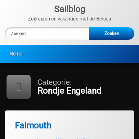
Ga
Sailblog
naar
de
Zeilreizen en vakanties met de Beluga
inhoud
Zoeken naar:
Home
Categorie:
Rondje Engeland
Falmouth
Geüpdatet op
10 augustus 2022