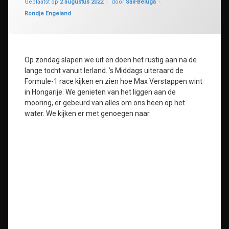
Geplaatst op
2 augustus 2022
door
Sail-Beluga
Categorieën:
Rondje Engeland
Op zondag slapen we uit en doen het rustig aan na de
lange tocht vanuit Ierland. ’s Middags uiteraard de
Formule-1 race kijken en zien hoe Max Verstappen wint
in Hongarije. We genieten van het liggen aan de
mooring, er gebeurd van alles om ons heen op het
water. We kijken er met genoegen naar.