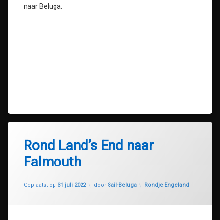
naar Beluga.
Rond Land’s End naar
Falmouth
Geüpdatet op
1 augustus 2022
Categorieën:
Geplaatst op
31 juli 2022
door
Sail-Beluga
Rondje Engeland