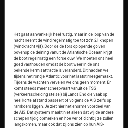
Het gaat aanvankelijk heel rustig, maar in de loop van de
nacht neemt de wind regelmatig toe tot zo’n 21 knopen
(windkracht vijf). Door de de fors oplopende golven
bovenop de deining vanuit de Atlantische Oceaan krijgt
de boot regelmatig een forse duw. We moeten ons heel
goed vasthouden omdat de boot weer in de ons
bekende kermisattractie is veranderd. Dit hadden we
tijdens het rondje Atlantic voor het laatst meegemaakt.
Tijdens de wachten vervelen we ons geen moment. Er
komt steeds meer scheepvaart vanuit de TSS
(verkeersscheiding stelsel) bij Lands End die vaak op
heel korte afstand passeert of volgens de AIS zelfs op
ramkoers liggen. Je ziet hier het enorme voordeel van
de AIS. Dat systeem maakt niet alleen dat wij de andere
schepen tijdig opmerken en hoe ver of dichtbij ze zullen
langskomen, maar ook dat zij ons zien op hun AIS-