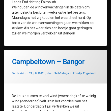
Lands End richting Falmouth.
We houden de windverwachtingen in de gaten om
uiteindelijk te besluiten welke optie het beste is.
Maandag is het vrij koud en het waait heel hard. Op
basis van de windverwachtingen gaan we mikken op
Arklow. Als het weer zich een beetje gaat gedragen
zullen we morgen vertrekken uit Bangor!
Campbeltown – Bangor
Geüpdatet op
25 juli 2022
Categorieën:
Geplaatst op
22 juli 2022
door
Sail-Beluga
Rondje Engeland
De keuze tussen te veel wind (woensdag) of te weinig
wind (donderdag) valt uit in het voordeel van het
laatste. Donderdag 21 juli vertrekken we uit