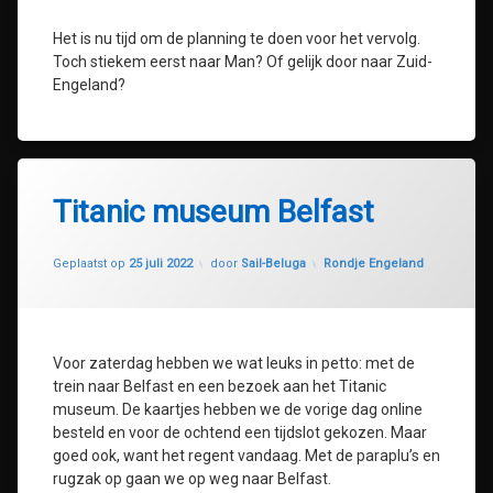
Het is nu tijd om de planning te doen voor het vervolg.
Toch stiekem eerst naar Man? Of gelijk door naar Zuid-
Engeland?
Titanic museum Belfast
Geüpdatet op
31 juli 2022
Categorieën:
Geplaatst op
25 juli 2022
door
Sail-Beluga
Rondje Engeland
Voor zaterdag hebben we wat leuks in petto: met de
trein naar Belfast en een bezoek aan het Titanic
museum. De kaartjes hebben we de vorige dag online
besteld en voor de ochtend een tijdslot gekozen. Maar
goed ook, want het regent vandaag. Met de paraplu’s en
rugzak op gaan we op weg naar Belfast.