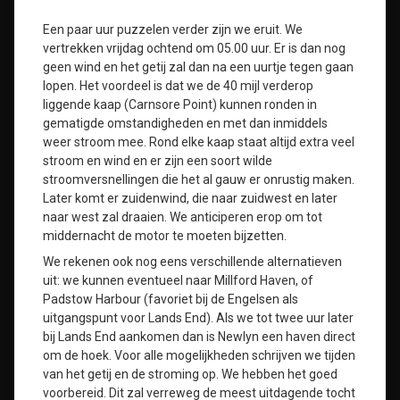
Een paar uur puzzelen verder zijn we eruit. We
vertrekken vrijdag ochtend om 05.00 uur. Er is dan nog
geen wind en het getij zal dan na een uurtje tegen gaan
lopen. Het voordeel is dat we de 40 mijl verderop
liggende kaap (Carnsore Point) kunnen ronden in
gematigde omstandigheden en met dan inmiddels
weer stroom mee. Rond elke kaap staat altijd extra veel
stroom en wind en er zijn een soort wilde
stroomversnellingen die het al gauw er onrustig maken.
Later komt er zuidenwind, die naar zuidwest en later
naar west zal draaien. We anticiperen erop om tot
middernacht de motor te moeten bijzetten.
We rekenen ook nog eens verschillende alternatieven
uit: we kunnen eventueel naar Millford Haven, of
Padstow Harbour (favoriet bij de Engelsen als
uitgangspunt voor Lands End). Als we tot twee uur later
bij Lands End aankomen dan is Newlyn een haven direct
om de hoek. Voor alle mogelijkheden schrijven we tijden
van het getij en de stroming op. We hebben het goed
voorbereid. Dit zal verreweg de meest uitdagende tocht