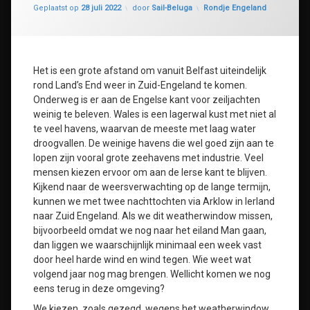
Geüpdatet op
31 juli 2022
Categorieën:
Geplaatst op
28 juli 2022
door
Sail-Beluga
Rondje Engeland
Het is een grote afstand om vanuit Belfast uiteindelijk
rond Land’s End weer in Zuid-Engeland te komen.
Onderweg is er aan de Engelse kant voor zeiljachten
weinig te beleven. Wales is een lagerwal kust met niet al
te veel havens, waarvan de meeste met laag water
droogvallen. De weinige havens die wel goed zijn aan te
lopen zijn vooral grote zeehavens met industrie. Veel
mensen kiezen ervoor om aan de Ierse kant te blijven.
Kijkend naar de weersverwachting op de lange termijn,
kunnen we met twee nachttochten via Arklow in Ierland
naar Zuid Engeland. Als we dit weatherwindow missen,
bijvoorbeeld omdat we nog naar het eiland Man gaan,
dan liggen we waarschijnlijk minimaal een week vast
door heel harde wind en wind tegen. Wie weet wat
volgend jaar nog mag brengen. Wellicht komen we nog
eens terug in deze omgeving?
We kiezen, zoals gezegd, wegens het weatherwindow