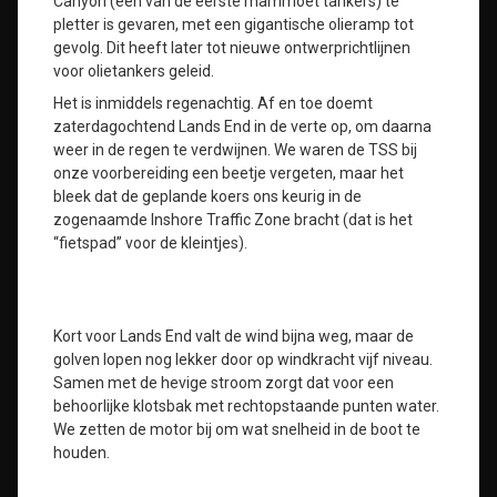
Canyon (een van de eerste mammoet tankers) te
pletter is gevaren, met een gigantische olieramp tot
gevolg. Dit heeft later tot nieuwe ontwerprichtlijnen
voor olietankers geleid.
Het is inmiddels regenachtig. Af en toe doemt
zaterdagochtend Lands End in de verte op, om daarna
weer in de regen te verdwijnen. We waren de TSS bij
onze voorbereiding een beetje vergeten, maar het
bleek dat de geplande koers ons keurig in de
zogenaamde Inshore Traffic Zone bracht (dat is het
“fietspad” voor de kleintjes).
Kort voor Lands End valt de wind bijna weg, maar de
golven lopen nog lekker door op windkracht vijf niveau.
Samen met de hevige stroom zorgt dat voor een
behoorlijke klotsbak met rechtopstaande punten water.
We zetten de motor bij om wat snelheid in de boot te
houden.