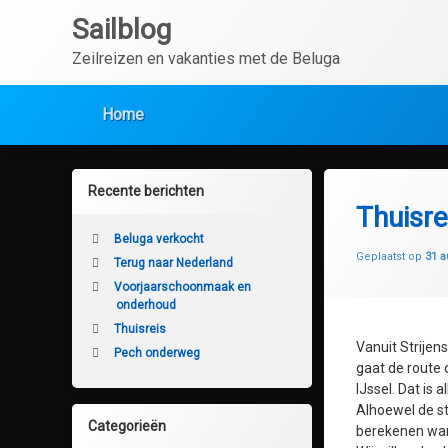
Ga
Sailblog
naar
de
Zeilreizen en vakanties met de Beluga
inhoud
Home
Recente berichten
Thuisre
Beluga verkocht
Geplaatst op
31 a
Terug naar Nederland
Voorjaarschoonmaak en
onderhoud
Thuisreis
Vanuit Strije
Pech onderweg
gaat de route 
IJssel. Dat is
Alhoewel de str
Categorieën
berekenen wan