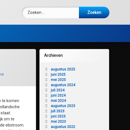
Zoeken naar:
Archieven
augustus 2025
nd
juni 2025
mei 2025
augustus 2024
juli 2024
juni 2024
ep te komen
mei 2024
augustus 2023
Hollandsche
juli 2023
 staat.
juni 2023
ijk om te
mei 2023
 de ebstroom.
augustus 2022