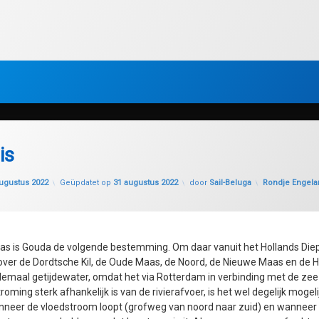
is
Categorieën:
ugustus 2022
Geüpdatet op
31 augustus 2022
door
Sail-Beluga
Rondje Engela
nsas is Gouda de volgende bestemming. Om daar vanuit het Hollands Di
over de Dordtsche Kil, de Oude Maas, de Noord, de Nieuwe Maas en de 
 allemaal getijdewater, omdat het via Rotterdam in verbinding met de zee
oming sterk afhankelijk is van de rivierafvoer, is het wel degelijk mogel
neer de vloedstroom loopt (grofweg van noord naar zuid) en wanneer