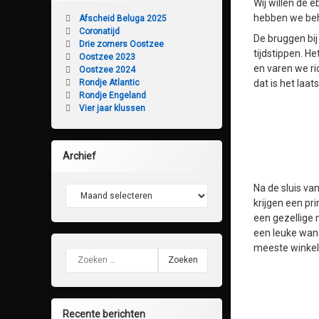
Wij willen de 
hebben we beh
Afscheid Beluga 2025
Coronatijd
De bruggen bij
Drie zomers Oostzee
tijdstippen. H
Oostzee 2023
en varen we ri
Oostzee 2024
Rondje Atlantic
dat is het laat
Rondje Engeland
Vier jaar klussen
Archief
Na de sluis va
Archief
krijgen een pr
een gezellige 
een leuke wand
meeste winkels
Zoeken naar:
Recente berichten