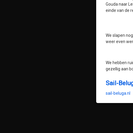
Gouda naar Le
einde van de r
We slapen nog 
weer even wen
We hebben ruim
gezellig aan b
Sail-Belu
sail-beluga.nl