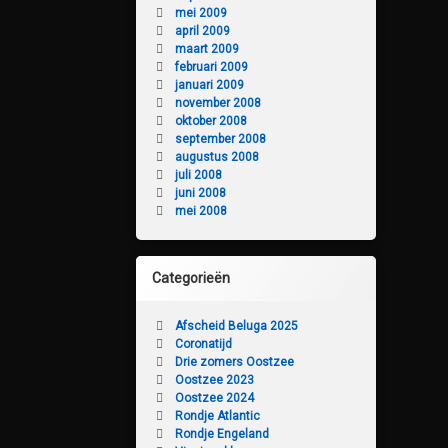
mei 2009
april 2009
maart 2009
februari 2009
januari 2009
november 2008
oktober 2008
september 2008
augustus 2008
juli 2008
juni 2008
mei 2008
Categorieën
Afscheid Beluga 2025
Coronatijd
Drie zomers Oostzee
Oostzee 2023
Oostzee 2024
Rondje Atlantic
Rondje Engeland