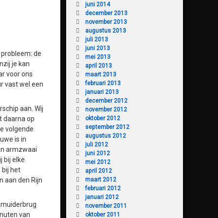
juni 2014
december 2013
november 2013
augustus 2013
juli 2013
juni 2013
n probleem: de
mei 2013
nzij je kan
april 2013
ar voor ons
maart 2013
februari 2013
ur vast wel een
januari 2013
december 2012
rschip aan. Wij
november 2012
t daarna op
oktober 2012
september 2012
de volgende
augustus 2012
uwe is in
juli 2012
een armzwaai
juni 2012
 bij elke
mei 2012
bij het
april 2012
n aan den Rijn
maart 2012
februari 2012
januari 2012
eimuiderbrug
november 2011
inuten van
oktober 2011