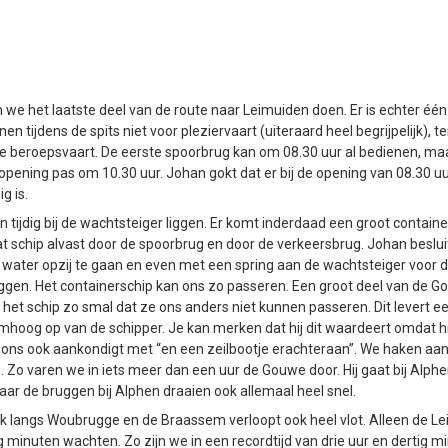
e het laatste deel van de route naar Leimuiden doen. Er is echter éé
n tijdens de spits niet voor pleziervaart (uiteraard heel begrijpelijk), te
e beroepsvaart. De eerste spoorbrug kan om 08.30 uur al bedienen, ma
opening pas om 10.30 uur. Johan gokt dat er bij de opening van 08.30 u
g is.
tijdig bij de wachtsteiger liggen. Er komt inderdaad een groot containe
 schip alvast door de spoorbrug en door de verkeersbrug. Johan beslui
 water opzij te gaan en even met een spring aan de wachtsteiger voor 
iggen. Het containerschip kan ons zo passeren. Een groot deel van de Go
 het schip zo smal dat ze ons anders niet kunnen passeren. Dit levert 
hoog op van de schipper. Je kan merken dat hij dit waardeert omdat hij
ons ook aankondigt met “en een zeilbootje erachteraan”. We haken aan 
. Zo varen we in iets meer dan een uur de Gouwe door. Hij gaat bij Alphe
aar de bruggen bij Alphen draaien ook allemaal heel snel.
uk langs Woubrugge en de Braassem verloopt ook heel vlot. Alleen de L
ig minuten wachten. Zo zijn we in een recordtijd van drie uur en dertig m