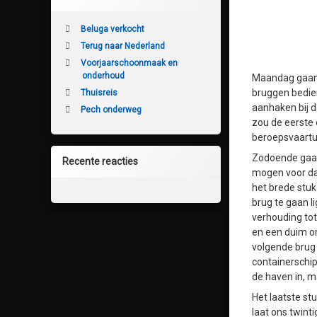
Beluga verkocht
Terug naar Nederland
Voorjaarschoonmaak en
onderhoud
Maandag gaan w
bruggen bediene
Thuisreis
aanhaken bij d
Pech onderweg
zou de eerste 
beroepsvaartui
Zodoende gaan 
Recente reacties
mogen voor dat
het brede stuk
brug te gaan l
verhouding tot
en een duim om
volgende brug 
containerschip
de haven in, m
Het laatste st
laat ons twint