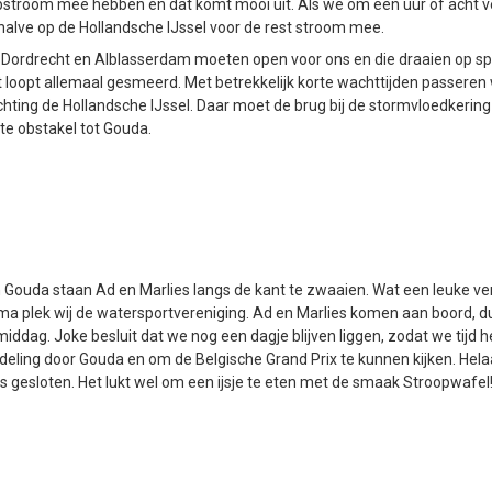
ebstroom mee hebben en dat komt mooi uit. Als we om een uur of acht 
alve op de Hollandsche IJssel voor de rest stroom mee.
 Dordrecht en Alblasserdam moeten open voor ons en die draaien op sp
et loopt allemaal gesmeerd. Met betrekkelijk korte wachttijden passere
chting de Hollandsche IJssel. Daar moet de brug bij de stormvloedkerin
ste obstakel tot Gouda.
n Gouda staan Ad en Marlies langs de kant te zwaaien. Wat een leuke ve
ima plek wij de watersportvereniging. Ad en Marlies komen aan boord, d
middag. Joke besluit dat we nog een dagje blijven liggen, zodat we tijd 
eling door Gouda en om de Belgische Grand Prix te kunnen kijken. Helaa
 gesloten. Het lukt wel om een ijsje te eten met de smaak Stroopwafel